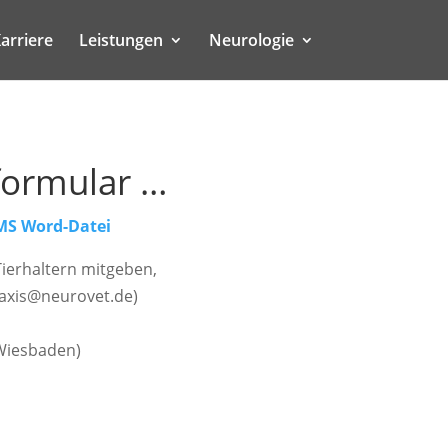
arriere
Leistungen
Neurologie
formular …
S Word-Datei
Tierhaltern mitgeben,
praxis@neurovet.de)
 Wiesbaden)