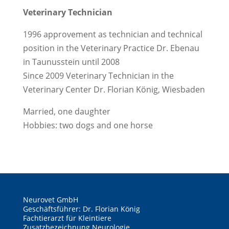
Veterinary Technician
1996 approvement as technician and technical
position in the Veterinary Practice Dr. Ebenau
in Taunusstein until 2008
Since 2009 Veterinary Technician in the
Veterinary Center Dr. Florian König, Wiesbaden
Married, one daughter
Hobbies: two dogs and one horse
Neurovet GmbH
Geschäftsführer: Dr. Florian König
Fachtierarzt für Kleintiere
Zusatzbezeichnung Neurologie